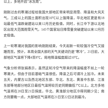
以上，多地开启“冰冻周”。
刚刚过去的寒潮过程给我国大部地区带来明显雨雪、降温和大风天
气，三成以上的国土面积出现10℃以上强降温，华北地区更是有18
站最低气温跌破建站以来12月历史极值，同时，长江中下游以北地
区出现大范围雨雪天气，145个国家站日降雪量突破建站以来12月历
史极值。
上一轮寒潮对我国的影响刚刚结束，今天起新一轮较强冷空气又接
踵而至。预计，本周全国大部的天气关键词仍是“寒冷”，21日前，大
部地区气温将下降4至8℃，局地降温幅度超过10℃。
气象分析师张娟表示，虽然这轮冷空气带来的降温幅度不如上一轮
寒潮大，但由于目前基础气温很低，降温之后可谓冷上加冷。未来
五天，内蒙古以及西北地区东部、华北、东北、黄淮中东部、江淮
东部等地部分地区日最低气温将较历史同期偏低7℃以上。北方多地
气温将在20日至21日探底，华北、黄淮部分地区冷得同期少见；南
方则要晚一点，大部地区气温将在21日至22日达到最冷。