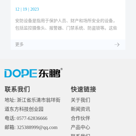
12 | 19 | 2023
12 
安防设备是指用于保护人员、财产和场所安全的设备，
上
于
包括监控摄像头、报警器、门禁系统、防盗锁等。这些
温
通
设备可以通过监控、报警、防护等功能，提高安全防范
1
能力，减少安全事故的发生。安防是指安...
至
更多
更
联系我们
快速链接
地址: 浙江省乐清市翁垟街
关于我们
道东方科技创业园
新闻资讯
电话: 0577-62836666
合作伙伴
邮箱: 325388999@qq.com
产品中心