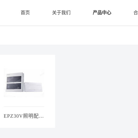
首页
关于我们
产品中心
合
EPZ30V照明配电箱