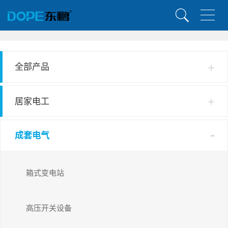
全部产品
居家电工
成套电气
箱式变电站
高压开关设备