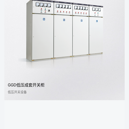
GGD低压成套开关柜
低压开关设备